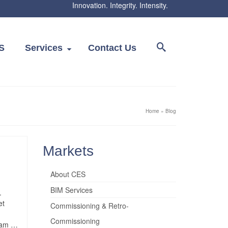
Innovation. Integrity. Intensity.
S
Services
Contact Us
Home
»
Blog
Markets
About CES
BIM Services
.
et
Commissioning & Retro-
Commissioning
quam …