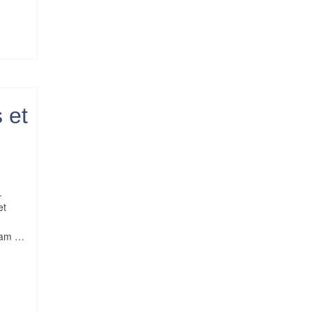
 et
.
et
quam …