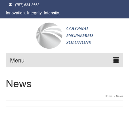
(757) 634-3653
Innovation. Integrity. Intensity.
Menu
News
Home
»
News