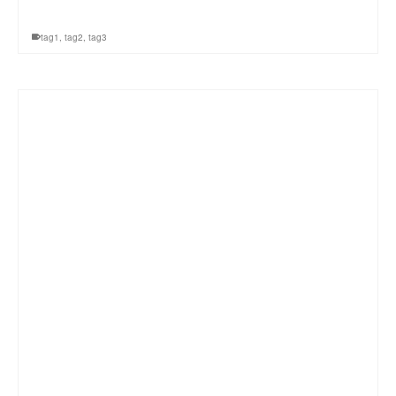
tag1
,
tag2
,
tag3