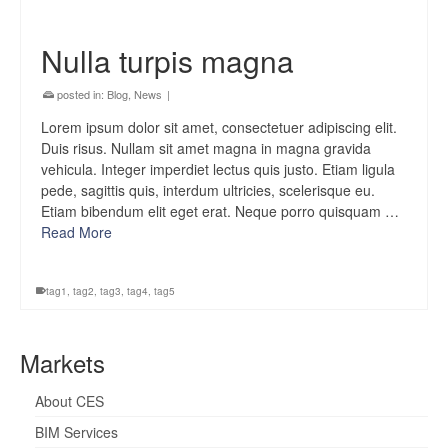
Nulla turpis magna
posted in:
Blog
,
News
|
Lorem ipsum dolor sit amet, consectetuer adipiscing elit.
Duis risus. Nullam sit amet magna in magna gravida
vehicula. Integer imperdiet lectus quis justo. Etiam ligula
pede, sagittis quis, interdum ultricies, scelerisque eu.
Etiam bibendum elit eget erat. Neque porro quisquam …
Read More
tag1
,
tag2
,
tag3
,
tag4
,
tag5
Markets
About CES
BIM Services